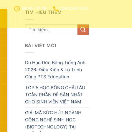
08:30 - 17:30
028 2230 3333
TÌM HIỂU THÊM
BÀI VIẾT MỚI
Du Học Đức Bằng Tiếng Anh
2026: Điều Kiện & Lộ Trình
Cùng PTS Education
TOP 5 HỌC BỔNG CHÂU ÂU
TOÀN PHẦN ĐỄ SĂN NHẤT
CHO SINH VIÊN VIỆT NAM
GIẢI MÃ SỨC HÚT NGÀNH
CÔNG NGHỆ SINH HỌC
(BIOTECHNOLOGY) TẠI