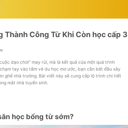
g Thành Công Từ Khi Còn học cấp 3
IN
cuộc dạo chơi” may rủi, mà là kết quả của một quá trình
ể chạm tay vào tấm vé du học mơ ước, bạn cần bắt đầu xây
n ghế nhà trường. Bài viết này sẽ cung cấp lộ trình chi tiết
ong mắt nhà tuyển sinh.
ị săn học bổng từ sớm?