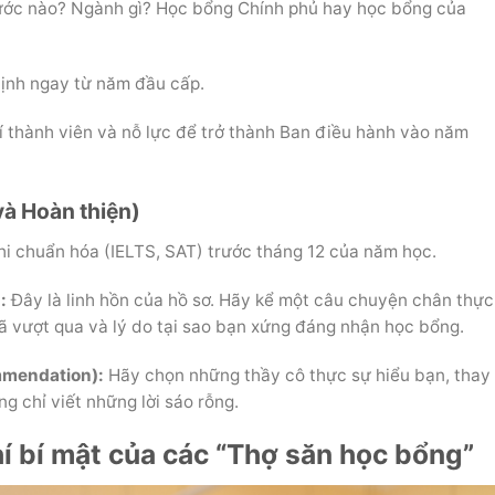
ớc nào? Ngành gì? Học bổng Chính phủ hay học bổng của
nh ngay từ năm đầu cấp.
rí thành viên và nỗ lực để trở thành Ban điều hành vào năm
và Hoàn thiện)
hi chuẩn hóa (IELTS, SAT) trước tháng 12 của năm học.
:
Đây là linh hồn của hồ sơ. Hãy kể một câu chuyện chân thực
ã vượt qua và lý do tại sao bạn xứng đáng nhận học bổng.
ommendation):
Hãy chọn những thầy cô thực sự hiểu bạn, thay
g chỉ viết những lời sáo rỗng.
í bí mật của các “Thợ săn học bổng”