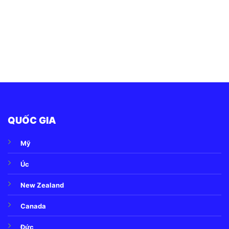
QUỐC GIA
Mỹ
Úc
New Zealand
Canada
Đức