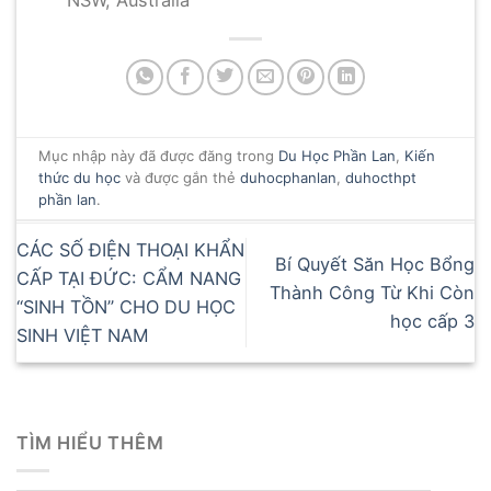
NSW, Australia
Mục nhập này đã được đăng trong
Du Học Phần Lan
,
Kiến
thức du học
và được gắn thẻ
duhocphanlan
,
duhocthpt
phần lan
.
CÁC SỐ ĐIỆN THOẠI KHẨN
Bí Quyết Săn Học Bổng
CẤP TẠI ĐỨC: CẨM NANG
Thành Công Từ Khi Còn
“SINH TỒN” CHO DU HỌC
học cấp 3
SINH VIỆT NAM
TÌM HIỂU THÊM