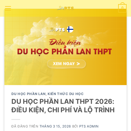
Chuyển
0
đến
nội
dung
DU HỌC PHẦN LAN
,
KIẾN THỨC DU HỌC
DU HỌC PHẦN LAN THPT 2026:
ĐIỀU KIỆN, CHI PHÍ VÀ LỘ TRÌNH
ĐÃ ĐĂNG TRÊN
THÁNG 3 15, 2026
BỞI
PTS ADMIN