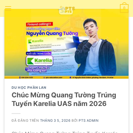
Chuyển
0
đến
nội
dung
DU HỌC PHẦN LAN
Chúc Mừng Quang Tường Trúng
Tuyển Karelia UAS năm 2026
ĐÃ ĐĂNG TRÊN
THÁNG 3 5, 2026
BỞI
PTS ADMIN