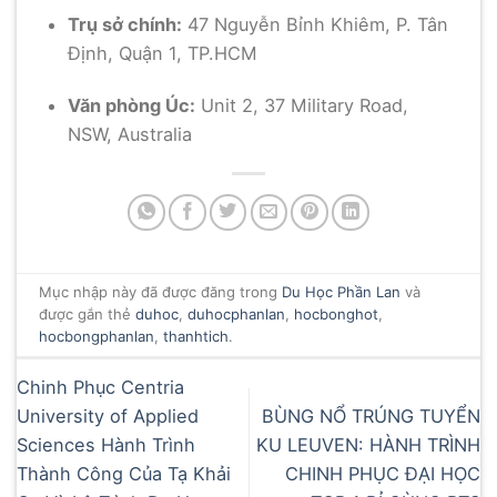
Trụ sở chính:
47 Nguyễn Bỉnh Khiêm, P. Tân
Định, Quận 1, TP.HCM
Văn phòng Úc:
Unit 2, 37 Military Road,
NSW, Australia
Mục nhập này đã được đăng trong
Du Học Phần Lan
và
được gắn thẻ
duhoc
,
duhocphanlan
,
hocbonghot
,
hocbongphanlan
,
thanhtich
.
Chinh Phục Centria
University of Applied
BÙNG NỔ TRÚNG TUYỂN
Sciences Hành Trình
KU LEUVEN: HÀNH TRÌNH
Thành Công Của Tạ Khải
CHINH PHỤC ĐẠI HỌC