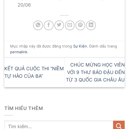
20/06
Mục nhập này đã được đăng trong
Sự Kiện
. Đánh dấu trang
permalink
.
CHÚC MỪNG HỌC VIÊN
KẾT QUẢ CUỘC THI “NIỀM
VỚI 9 THƯ BÁO ĐẬU ĐẾN
TỰ HÀO CỦA BA”
TỪ 3 QUỐC GIA CHÂU ÂU
TÌM HIỂU THÊM