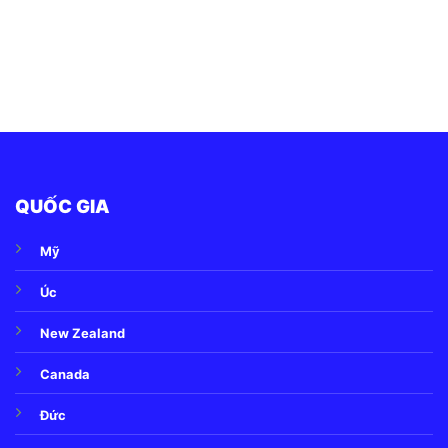
QUỐC GIA
Mỹ
Úc
New Zealand
Canada
Đức