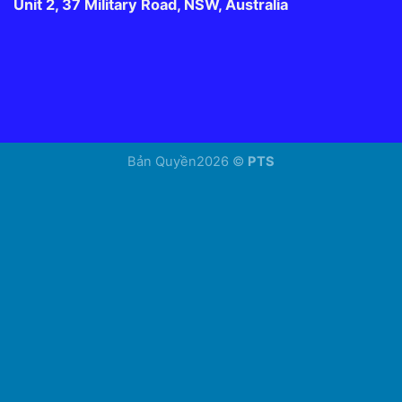
Unit 2, 37 Military Road, NSW, Australia
Bản Quyền2026 ©
PTS