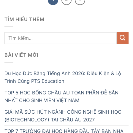
TÌM HIỂU THÊM
BÀI VIẾT MỚI
Du Học Đức Bằng Tiếng Anh 2026: Điều Kiện & Lộ
Trình Cùng PTS Education
TOP 5 HỌC BỔNG CHÂU ÂU TOÀN PHẦN ĐỄ SĂN
NHẤT CHO SINH VIÊN VIỆT NAM
GIẢI MÃ SỨC HÚT NGÀNH CÔNG NGHỆ SINH HỌC
(BIOTECHNOLOGY) TẠI CHÂU ÂU 2027
TOP 7 TRƯỜNG ĐẠI HỌC HÀNG ĐẦU TÂY BAN NHA