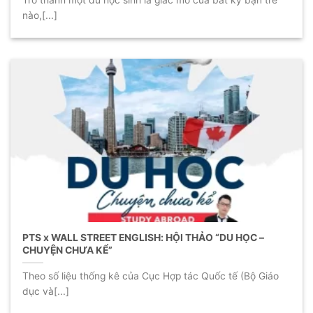
Trở thành một du học sinh là giấc mơ của bất kỳ bạn trẻ
nào,[...]
PTS x WALL STREET ENGLISH: HỘI THẢO “DU HỌC –
CHUYỆN CHƯA KỂ”
Theo số liệu thống kê của Cục Hợp tác Quốc tế (Bộ Giáo
dục và[...]