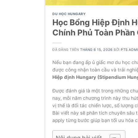
DU HỌC HUNGARY
Học Bổng Hiệp Định H
Chính Phủ Toàn Phần 
ĐÃ ĐĂNG TRÊN
THÁNG 6 15, 2026
BỞI
PTS ADM
Nếu bạn đang ấp ủ giấc mơ du học châ
được công nhận toàn cầu và trải nghi
Hiệp định Hungary (Stipendium Hun
Được đánh giá là một trong những chư
nay, mỗi năm chương trình này thu hút 
vị thế là đối tác chiến lược, số lượng
Bài viết này sẽ phân tích chuyên sâu từ
apply từng bước giúp bạn tối ưu hóa c
Nội dung bài viết