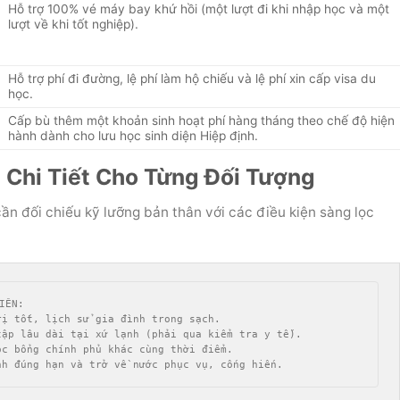
Hỗ trợ 100% vé máy bay khứ hồi (một lượt đi khi nhập học và một
lượt về khi tốt nghiệp).
Hỗ trợ phí đi đường, lệ phí làm hộ chiếu và lệ phí xin cấp visa du
học.
Cấp bù thêm một khoản sinh hoạt phí hàng tháng theo chế độ hiện
hành dành cho lưu học sinh diện Hiệp định.
 Chi Tiết Cho Từng Đối Tượng
cần đối chiếu kỹ lưỡng bản thân với các điều kiện sàng lọc
IÊN:

ị tốt, lịch sử gia đình trong sạch.

ập lâu dài tại xứ lạnh (phải qua kiểm tra y tế).

c bổng chính phủ khác cùng thời điểm.
