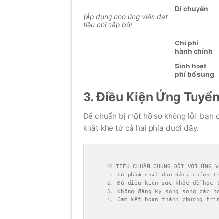
Di chuyển
(Áp dụng cho ứng viên đạt
tiêu chí cấp bù)
Chi phí
hành chính
Sinh hoạt
phí bổ sung
3. Điều Kiện Ứng Tuyển
Để chuẩn bị một hồ sơ không lỗi, bạn 
khắt khe từ cả hai phía dưới đây.
💡 TIÊU CHUẨN CHUNG ĐỐI VỚI ỨNG V
1. Có phẩm chất đạo đức, chính tr
2. Đủ điều kiện sức khỏe để học t
3. Không đăng ký song song các họ