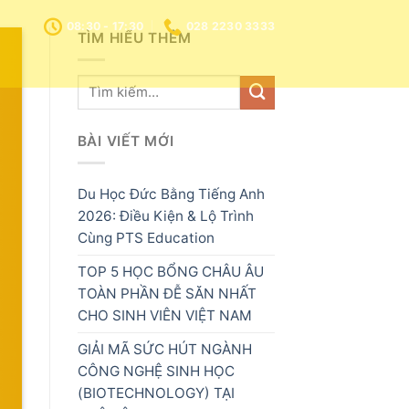
08:30 - 17:30
028 2230 3333
TÌM HIỂU THÊM
BÀI VIẾT MỚI
Du Học Đức Bằng Tiếng Anh
2026: Điều Kiện & Lộ Trình
Cùng PTS Education
TOP 5 HỌC BỔNG CHÂU ÂU
TOÀN PHẦN ĐỄ SĂN NHẤT
CHO SINH VIÊN VIỆT NAM
GIẢI MÃ SỨC HÚT NGÀNH
CÔNG NGHỆ SINH HỌC
(BIOTECHNOLOGY) TẠI