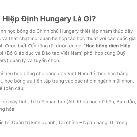
 Hiệp Định Hungary Là Gì?
ình học bổng do Chính phủ Hungary thiết lập nhằm thúc đẩy
c và thắt chặt mối quan hệ hợp tác học thuật với các quốc gia
ình được biết đến rộng rãi dưới tên gọi
“Học bổng diện Hiệp
tế (Bộ Giáo dục và Đào tạo Việt Nam) phối hợp cùng Quỹ
ry) quản lý và tuyển chọn.
hỉ tiêu học bổng cho công dân Việt Nam để theo học bằng
ệt, học bổng ưu tiên tập trung vào các nhóm ngành mũi nhọn,
ế toàn cầu:
ọc máy tính, Trí tuệ nhân tạo (AI), Khoa học dữ liệu, Bán dẫn,
ng hóa.
c tế, Quản trị kinh doanh, Tài chính – Ngân hàng, IT trong