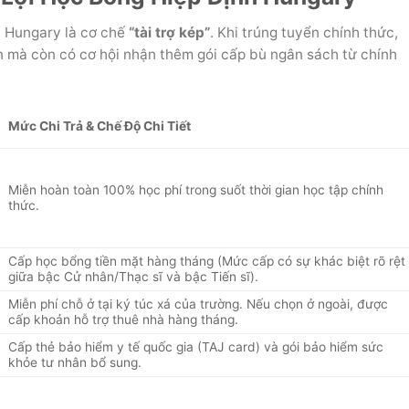
h Hungary là cơ chế
“tài trợ kép”
. Khi trúng tuyển chính thức,
n mà còn có cơ hội nhận thêm gói cấp bù ngân sách từ chính
Mức Chi Trả & Chế Độ Chi Tiết
Miễn hoàn toàn 100% học phí trong suốt thời gian học tập chính
thức.
Cấp học bổng tiền mặt hàng tháng (Mức cấp có sự khác biệt rõ rệt
giữa bậc Cử nhân/Thạc sĩ và bậc Tiến sĩ).
Miễn phí chỗ ở tại ký túc xá của trường. Nếu chọn ở ngoài, được
cấp khoản hỗ trợ thuê nhà hàng tháng.
Cấp thẻ bảo hiểm y tế quốc gia (TAJ card) và gói bảo hiểm sức
khỏe tư nhân bổ sung.