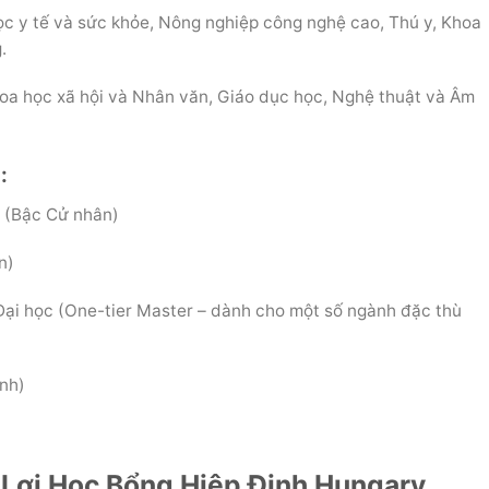
c y tế và sức khỏe, Nông nghiệp công nghệ cao, Thú y, Khoa
.
oa học xã hội và Nhân văn, Giáo dục học, Nghệ thuật và Âm
:
n (Bậc Cử nhân)
n)
 Đại học (One-tier Master – dành cho một số ngành đặc thù
inh)
 Lợi Học Bổng Hiệp Định Hungary