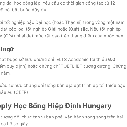
ng đại học công lập. Yêu cầu có thời gian công tác từ 12
xã hội bắt buộc đầy đủ.
i tốt nghiệp bậc Đại học (hoặc Thạc sĩ) trong vòng một năm
, đạt xếp loại tốt nghiệp
Giỏi
hoặc
Xuất sắc
. Nếu tốt nghiệp
lũy (GPA) phải đạt mức rất cao trên thang điểm của nước bạn.
ại ngữ
ắt buộc sở hữu chứng chỉ IELTS Academic tối thiểu
6.0
iểm quy định) hoặc chứng chỉ TOEFL iBT tương đương. Chứng
2 năm.
cầu sở hữu chứng chỉ tiếng bản địa đạt trình độ tối thiểu bậc
hâu Âu (CEFR).
Apply Học Bổng Hiệp Định Hungary
tương đối phức tạp vì bạn phải vận hành song song trên hai
cả hồ sơ giấy.