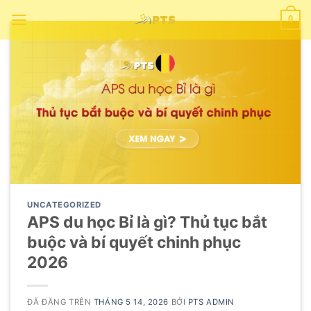
Chuyển
0
đến
nội
dung
UNCATEGORIZED
APS du học Bỉ là gì? Thủ tục bắt
buộc và bí quyết chinh phục
2026
ĐÃ ĐĂNG TRÊN
THÁNG 5 14, 2026
BỞI
PTS ADMIN