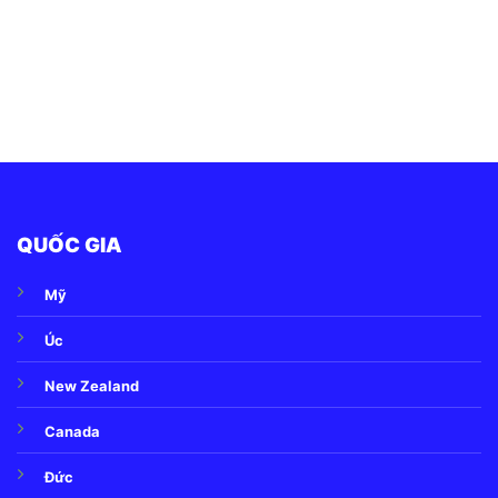
QUỐC GIA
Mỹ
Úc
New Zealand
Canada
Đức