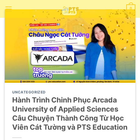
Chuyển
0
đến
nội
dung
UNCATEGORIZED
Hành Trình Chinh Phục Arcada
University of Applied Sciences
Câu Chuyện Thành Công Từ Học
Viên Cát Tường và PTS Education