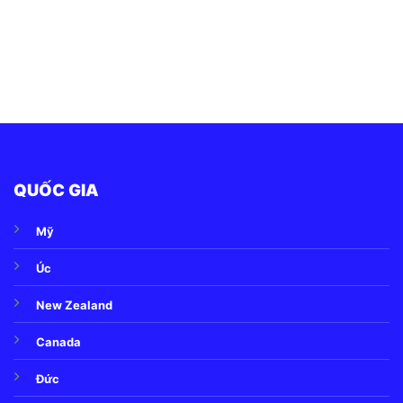
QUỐC GIA
Mỹ
Úc
New Zealand
Canada
Đức