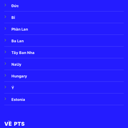
Đức
Bỉ
Phần Lan
Ba Lan
Tây Ban Nha
NaUy
Hungary
Ý
Estonia
VỀ PTS