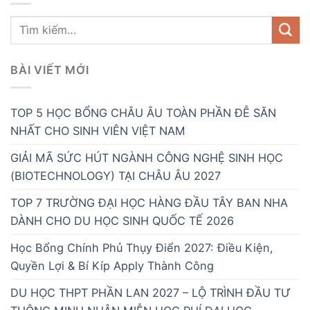
BÀI VIẾT MỚI
TOP 5 HỌC BỔNG CHÂU ÂU TOÀN PHẦN ĐỄ SĂN
NHẤT CHO SINH VIÊN VIỆT NAM
GIẢI MÃ SỨC HÚT NGÀNH CÔNG NGHỆ SINH HỌC
(BIOTECHNOLOGY) TẠI CHÂU ÂU 2027
TOP 7 TRƯỜNG ĐẠI HỌC HÀNG ĐẦU TÂY BAN NHA
DÀNH CHO DU HỌC SINH QUỐC TẾ 2026
Học Bổng Chính Phủ Thụy Điển 2027: Điều Kiện,
Quyền Lợi & Bí Kíp Apply Thành Công
DU HỌC THPT PHẦN LAN 2027 – LỘ TRÌNH ĐẦU TƯ