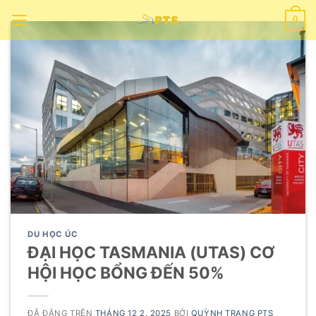
Chuyển
0
đến
nội
dung
DU HỌC ÚC
ĐẠI HỌC TASMANIA (UTAS) CƠ
HỘI HỌC BỔNG ĐẾN 50%
ĐÃ ĐĂNG TRÊN
THÁNG 12 2, 2025
BỞI
QUỲNH TRANG PTS