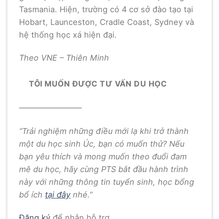
Tasmania. Hiện, trường có 4 cơ sở đào tạo tại
Hobart, Launceston, Cradle Coast, Sydney và
hệ thống học xá hiện đại.
Theo VNE – Thiên Minh
TÔI MUỐN ĐƯỢC TƯ VẤN DU HỌC
————————
“Trải nghiệm những điều mới lạ khi trở thành
một du học sinh Úc, bạn có muốn thử? Nếu
bạn yêu thích và mong muốn theo đuổi đam
mê du học, hãy cùng PTS bắt đầu hành trình
này với những thông tin tuyển sinh, học bổng
bổ ích
tại đây
nhé.”
Đăng ký
để nhận hỗ trợ