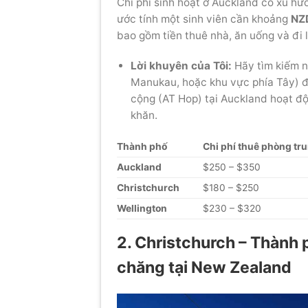
Chi phí sinh hoạt ở Auckland có xu hư
ước tính một sinh viên cần khoảng
NZ
bao gồm tiền thuê nhà, ăn uống và đi l
Lời khuyên của Tôi:
Hãy tìm kiếm n
Manukau, hoặc khu vực phía Tây) đ
cộng (AT Hop) tại Auckland hoạt độ
khăn.
Thành phố
Chi phí thuê phòng tr
Auckland
$250 – $350
Christchurch
$180 – $250
Wellington
$230 – $320
2. Christchurch – Thành p
chăng tại New Zealand