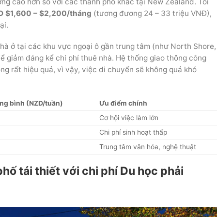
ớng cao hơn so với các thành phố khác tại New Zealand. Tôi
D $1,600 – $2,200/tháng
(tương đương 24 – 33 triệu VNĐ),
ại.
hà ở tại các khu vực ngoại ô gần trung tâm (như North Shore,
ể giảm đáng kể chi phí thuê nhà. Hệ thống giao thông công
ng rất hiệu quả, vì vậy, việc di chuyển sẽ không quá khó
ung bình (NZD/tuần)
Ưu điểm chính
Cơ hội việc làm lớn
Chi phí sinh hoạt thấp
Trung tâm văn hóa, nghệ thuật
hố tái thiết với chi phí Du học phải