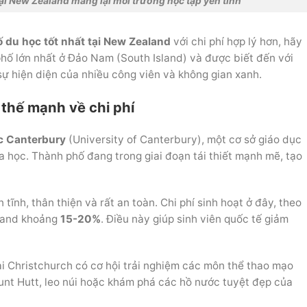
ại New Zealand mang lại môi trường học tập yên tĩnh
 du học tốt nhất tại New Zealand
với chi phí hợp lý hơn, hãy
hố lớn nhất ở Đảo Nam (South Island) và được biết đến với
ự hiện diện của nhiều công viên và không gian xanh.
 thế mạnh về chi phí
c Canterbury
(University of Canterbury), một cơ sở giáo dục
a học. Thành phố đang trong giai đoạn tái thiết mạnh mẽ, tạo
tĩnh, thân thiện và rất an toàn. Chi phí sinh hoạt ở đây, theo
kland khoảng
15-20%
. Điều này giúp sinh viên quốc tế giảm
ại Christchurch có cơ hội trải nghiệm các môn thể thao mạo
unt Hutt, leo núi hoặc khám phá các hồ nước tuyệt đẹp của