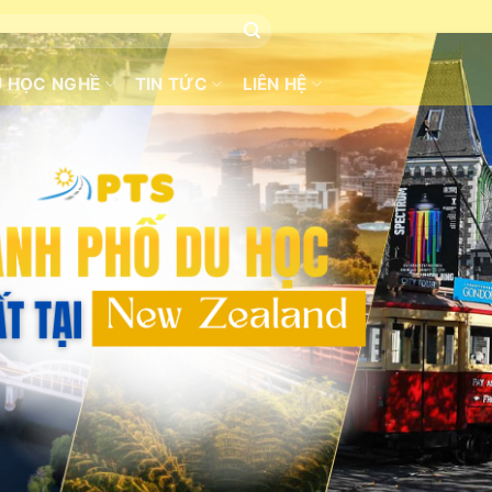
U HỌC NGHỀ
TIN TỨC
LIÊN HỆ