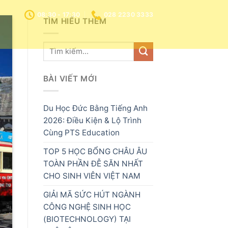
08:30 - 17:30
028 2230 3333
TÌM HIỂU THÊM
BÀI VIẾT MỚI
Du Học Đức Bằng Tiếng Anh
2026: Điều Kiện & Lộ Trình
Cùng PTS Education
TOP 5 HỌC BỔNG CHÂU ÂU
TOÀN PHẦN ĐỄ SĂN NHẤT
CHO SINH VIÊN VIỆT NAM
GIẢI MÃ SỨC HÚT NGÀNH
CÔNG NGHỆ SINH HỌC
(BIOTECHNOLOGY) TẠI