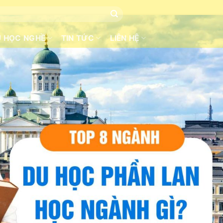
U HỌC NGHỀ
TIN TỨC
LIÊN HỆ