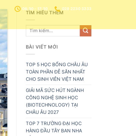
08:30 - 17:30
028 2230 3333
TÌM HIỂU THÊM
BÀI VIẾT MỚI
TOP 5 HỌC BỔNG CHÂU ÂU
TOÀN PHẦN ĐỄ SĂN NHẤT
CHO SINH VIÊN VIỆT NAM
GIẢI MÃ SỨC HÚT NGÀNH
CÔNG NGHỆ SINH HỌC
(BIOTECHNOLOGY) TẠI
CHÂU ÂU 2027
TOP 7 TRƯỜNG ĐẠI HỌC
HÀNG ĐẦU TÂY BAN NHA