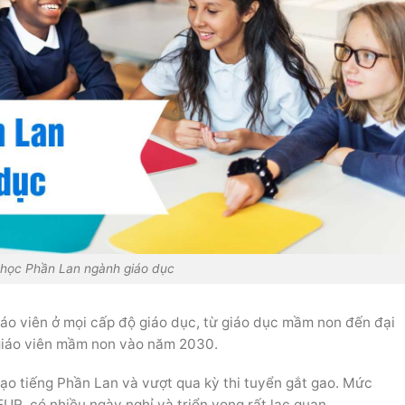
học Phần Lan ngành giáo dục
áo viên ở mọi cấp độ giáo dục, từ giáo dục mầm non đến đại
 giáo viên mầm non vào năm 2030.
ạo tiếng Phần Lan và vượt qua kỳ thi tuyển gắt gao. Mức
EUR, có nhiều ngày nghỉ và triển vọng rất lạc quan.