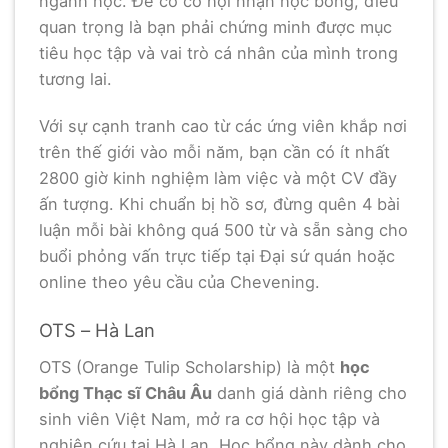
ngành học. Để có cơ hội nhận học bổng, điều
quan trọng là bạn phải chứng minh được mục
tiêu học tập và vai trò cá nhân của mình trong
tương lai.
Với sự cạnh tranh cao từ các ứng viên khắp nơi
trên thế giới vào mỗi năm, bạn cần có ít nhất
2800 giờ kinh nghiệm làm việc và một CV đầy
ấn tượng. Khi chuẩn bị hồ sơ, đừng quên 4 bài
luận mỗi bài không quá 500 từ và sẵn sàng cho
buổi phỏng vấn trực tiếp tại Đại sứ quán hoặc
online theo yêu cầu của Chevening.
OTS – Hà Lan
OTS (Orange Tulip Scholarship) là một
học
bổng Thạc sĩ Châu Âu
danh giá dành riêng cho
sinh viên Việt Nam, mở ra cơ hội học tập và
nghiên cứu tại Hà Lan. Học bổng này dành cho