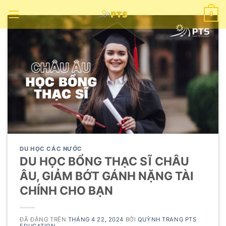
Chuyển
0
đến
nội
dung
DU HỌC CÁC NƯỚC
DU HỌC BỔNG THẠC SĨ CHÂU
ÂU, GIẢM BỚT GÁNH NẶNG TÀI
CHÍNH CHO BẠN
ĐÃ ĐĂNG TRÊN
THÁNG 4 22, 2024
BỞI
QUỲNH TRANG PTS