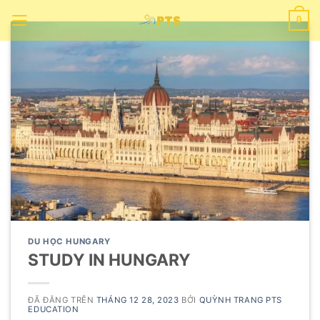
Chuyển
0
đến
nội
dung
DU HỌC HUNGARY
STUDY IN HUNGARY
ĐÃ ĐĂNG TRÊN
THÁNG 12 28, 2023
BỞI
QUỲNH TRANG PTS
EDUCATION