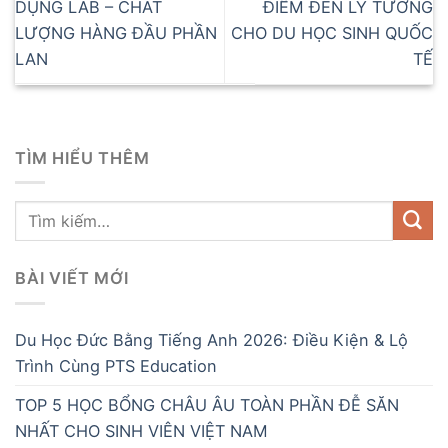
DỤNG LAB – CHẤT
ĐIỂM ĐẾN LÝ TƯỞNG
LƯỢNG HÀNG ĐẦU PHẦN
CHO DU HỌC SINH QUỐC
LAN
TẾ
TÌM HIỂU THÊM
BÀI VIẾT MỚI
Du Học Đức Bằng Tiếng Anh 2026: Điều Kiện & Lộ
Trình Cùng PTS Education
TOP 5 HỌC BỔNG CHÂU ÂU TOÀN PHẦN ĐỄ SĂN
NHẤT CHO SINH VIÊN VIỆT NAM