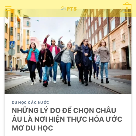
Chuyển
0
đến
nội
dung
DU HỌC CÁC NƯỚC
NHỮNG LÝ DO ĐỂ CHỌN CHÂU
ÂU LÀ NƠI HIỆN THỰC HÓA ƯỚC
MƠ DU HỌC