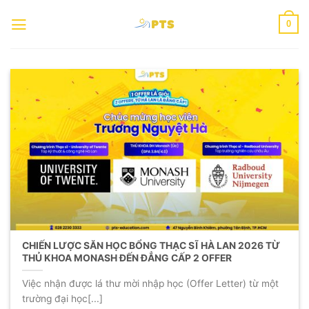
Chuyển
0
đến
nội
dung
CHIẾN LƯỢC SĂN HỌC BỔNG THẠC SĨ HÀ LAN 2026 TỪ
THỦ KHOA MONASH ĐẾN ĐẲNG CẤP 2 OFFER
Việc nhận được lá thư mời nhập học (Offer Letter) từ một
trường đại học[...]