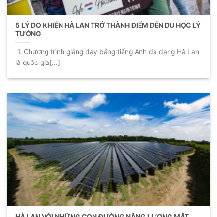
5 LÝ DO KHIẾN HÀ LAN TRỞ THÀNH ĐIỂM ĐẾN DU HỌC LÝ
TƯỞNG
1. Chương trình giảng dạy bằng tiếng Anh đa dạng Hà Lan
là quốc gia[...]
HÀ LAN VỚI NHỮNG CON ĐƯỜNG NĂNG LƯỢNG MẶT