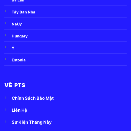
Ba Lan
Tây Ban Nha
NaUy
Hungary
Ý
Estonia
VỀ PTS
Chính Sách Bảo Mật
Liên Hệ
Sự Kiện Tháng Này